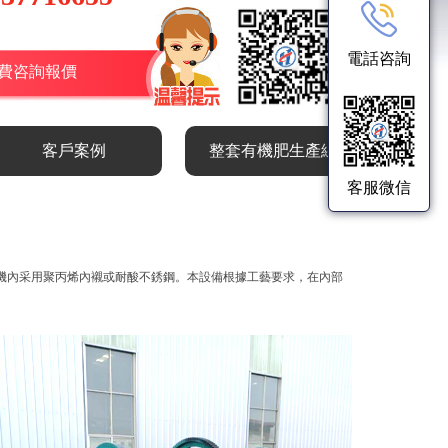
電話咨詢
費咨詢報價
客戶案例
整套有機肥生產線
客服微信
機內采用聚丙烯內襯或耐酸不銹鋼。本設備根據工藝要求，在內部