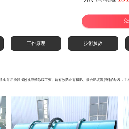
24小時熱線
免
工作原理
技術參數
成,采用粉體撲粉或液體涂膜工藝。能有效防止有機肥、復合肥復混肥料的結塊，主