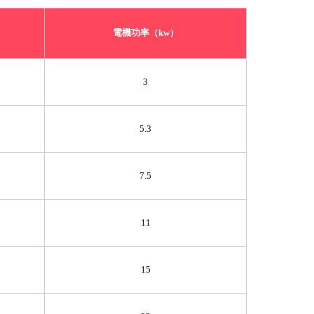
電機功率（kw）
3
5.3
7.5
11
15