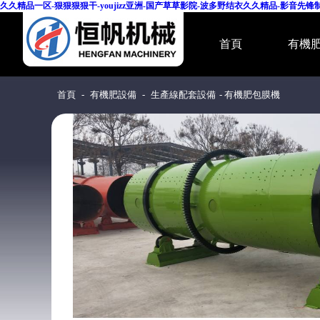
久久精品一区-狠狠狠狠干-youjizz亚洲-国产草草影院-波多野结衣久久精品-影音
首頁
有機
首頁
-
有機肥設備
-
生產線配套設備
- 有機肥包膜機