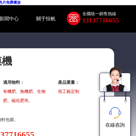
黄色片免费播放
全國統一銷售熱線
新聞中心
關于恒帆
13137716655
膜機
適用物料：
產品重量：
有機肥、無機肥、生物
視工藝定制
肥、磁化肥等。
物料包膜。
在線咨詢
137716655