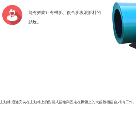
能有效防止有機肥、復合肥復混肥料的
結塊。
軸,通過安裝在主動軸上的對開式齒輪與固走在機體上的大齒苤相齒合,相向工作。物