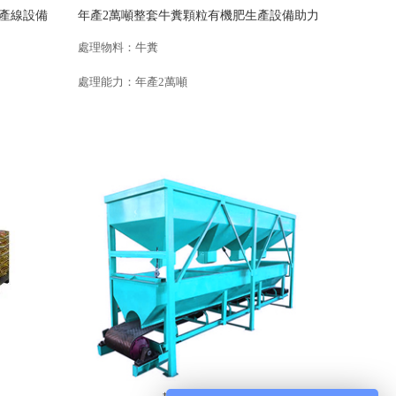
產線設備
年產2萬噸整套牛糞顆粒有機肥生產設備助力
甘肅泉州
處理物料：牛糞
處理能力：年產2萬噸