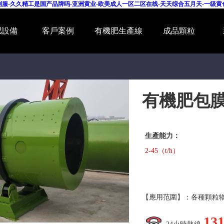
先锋制服-久久精工是国产品牌吗-亚洲黄业-欧美成人一区二区在线-天天综合五月天-一级
肥設備
客戶案例
有機肥生產線
成品顆粒
有機肥包
生產能力：
2-45（t/h）
【應用范圍】：各種顆粒
13