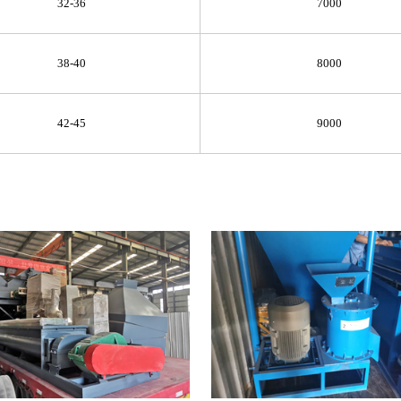
32-36
7000
38-40
8000
42-45
9000