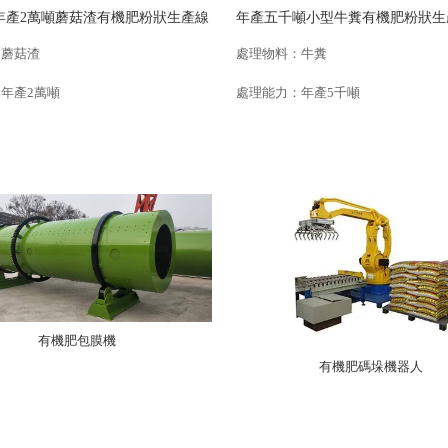
年產2萬噸蘑菇渣有機肥粉狀生產線
年產五千噸小型牛糞有機肥粉狀生
出口約旦
：蘑菇渣
處理物料：牛糞
年產2萬噸
處理能力：年產5千噸
有機肥包膜機
有機肥碼垛機器人