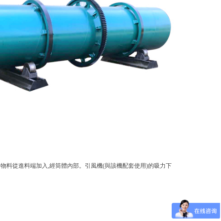
料從進料端加入,經筒體內部。引風機(與該機配套使用)的吸力下