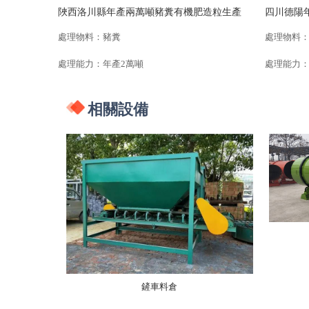
陜西洛川縣年產兩萬噸豬糞有機肥造粒生產
四川德陽
線
設備發貨
處理物料：豬糞
處理物料
處理能力：年產2萬噸
處理能力：
相關設備
鏟車料倉